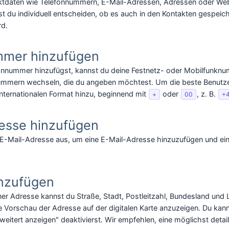
ktdaten wie Telefonnummern, E-Mail-Adressen, Adressen oder Webs
t du individuell entscheiden, ob es auch in den Kontakten gespeic
rd.
mmer hinzufügen
onnummer hinzufügst, kannst du deine Festnetz- oder Mobilfunkn
ummern wechseln, die du angeben möchtest. Um die beste Benutzerf
nternationalen Format hinzu, beginnend mit
oder
, z. B.
+
00
+
esse hinzufügen
-Mail-Adresse aus, um eine E-Mail-Adresse hinzuzufügen und einzu
nzufügen
er Adresse kannst du Straße, Stadt, Postleitzahl, Bundesland und
ne Vorschau der Adresse auf der digitalen Karte anzuzeigen. Du k
eitert anzeigen" deaktivierst. Wir empfehlen, eine möglichst detai