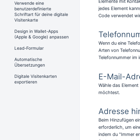
Elemente mit Konta
Verwende eine
jedes Element kanns
benutzerdefinierte
Schriftart für deine digitale
Code verwendet wi
Visitenkarte
Design in Wallet-Apps
Telefonnu
(Apple & Google) anpassen
Wenn du eine Telef
Lead-Formular
Arten von Telefonn
Telefonnummer im i
Automatische
Übersetzungen
E-Mail-Adr
Digitale Visitenkarten
exportieren
Wähle das Element E
möchtest.
Adresse hi
Beim Hinzufügen ein
erforderlich, um ei
indem du "Immer erw