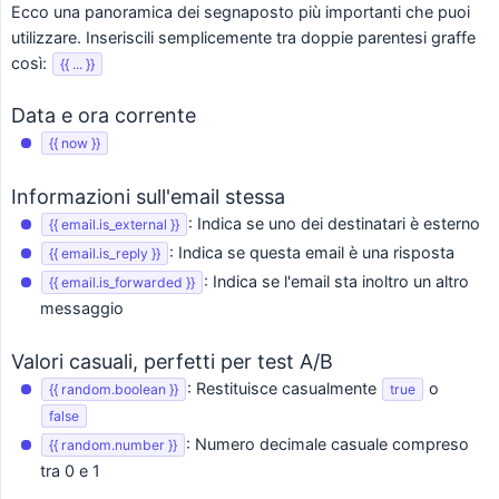
Ecco una panoramica dei segnaposto più importanti che puoi
utilizzare. Inseriscili semplicemente tra doppie parentesi graffe
così:
{{ ... }}
Data e ora corrente
{{ now }}
Informazioni sull'email stessa
: Indica se uno dei destinatari è esterno
{{ email.is_external }}
: Indica se questa email è una risposta
{{ email.is_reply }}
: Indica se l'email sta inoltro un altro
{{ email.is_forwarded }}
messaggio
Valori casuali, perfetti per test A/B
: Restituisce casualmente
o
{{ random.boolean }}
true
false
: Numero decimale casuale compreso
{{ random.number }}
tra 0 e 1