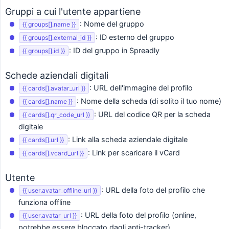
Gruppi a cui l'utente appartiene
: Nome del gruppo
{{ groups[].name }}
: ID esterno del gruppo
{{ groups[].external_id }}
: ID del gruppo in Spreadly
{{ groups[].id }}
Schede aziendali digitali
: URL dell'immagine del profilo
{{ cards[].avatar_url }}
: Nome della scheda (di solito il tuo nome)
{{ cards[].name }}
: URL del codice QR per la scheda
{{ cards[].qr_code_url }}
digitale
: Link alla scheda aziendale digitale
{{ cards[].url }}
: Link per scaricare il vCard
{{ cards[].vcard_url }}
Utente
: URL della foto del profilo che
{{ user.avatar_offline_url }}
funziona offline
: URL della foto del profilo (online,
{{ user.avatar_url }}
potrebbe essere bloccato dagli anti-tracker)